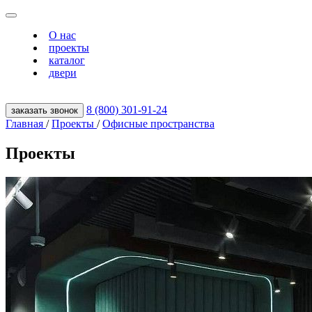
О нас
проекты
каталог
двери
8 (800) 301‑91‑24
заказать звонок
Главная
/
Проекты
/
Офисные пространства
Проекты