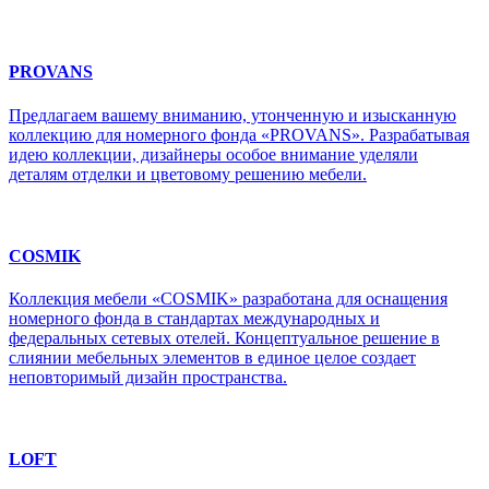
PROVANS
Предлагаем вашему вниманию, утонченную и изысканную
коллекцию для номерного фонда «PROVANS». Разрабатывая
идею коллекции, дизайнеры особое внимание уделяли
деталям отделки и цветовому решению мебели.
COSMIK
Коллекция мебели «COSMIK» разработана для оснащения
номерного фонда в стандартах международных и
федеральных сетевых отелей. Концептуальное решение в
слиянии мебельных элементов в единое целое создает
неповторимый дизайн пространства.
LOFT