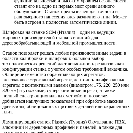
функциональностью и высоким уровнем безопасности,
ставят его на одно из первых мест среди данного
оборудования. Станок предназначен для точного и
равномерного нанесения клея различного типа. Может
быть встроен в полностью автоматические линии.
Шлифовка на станке SCM (Италия) – один из ведущих
мировых производителей станков и линий для
деревообрабатывающей и мебельной промышленности.
Станок позволяет решать любые производственные задачи в
области калибровки и шлифовки: большой выбор
технологических решений дает возможность реализовывать
конфигурации станка с учетом особых требований заказчика.
Обширное семейство обрабатывающих агрегатов,
включающее строгальный агрегат, ленточно-шлифовальные
агрегаты с контактными валами (диаметром 175, 220, 250 или
320 мм) и утюжками, суперфинишный агрегат, а также
полный спектр опциональных устройств, позволяет
добиваться наилучших показателей при обработке массива
древесины, облицованных щитовых деталей или окрашенных
плит.
Ламинирующий станок Plasmek (Турция) Окутывание ПВХ,
алюминий и деревянных профилей и панелей, а также для
резки окутывающей пленки.