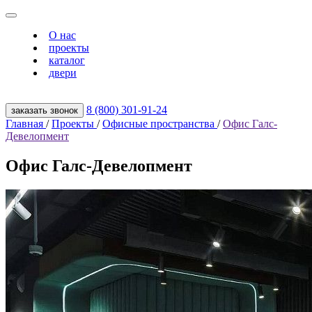
О нас
проекты
каталог
двери
8 (800) 301‑91‑24
заказать звонок
Главная
/
Проекты
/
Офисные пространства
/
Офис Галс-
Девелопмент
Офис Галс-Девелопмент