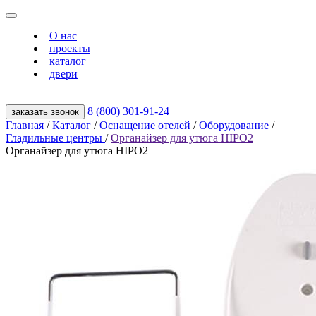
О нас
проекты
каталог
двери
8 (800) 301‑91‑24
заказать звонок
Главная
/
Каталог
/
Оснащение отелей
/
Оборудование
/
Гладильные центры
/
Органайзер для утюга HIPO2
Органайзер для утюга HIPO2