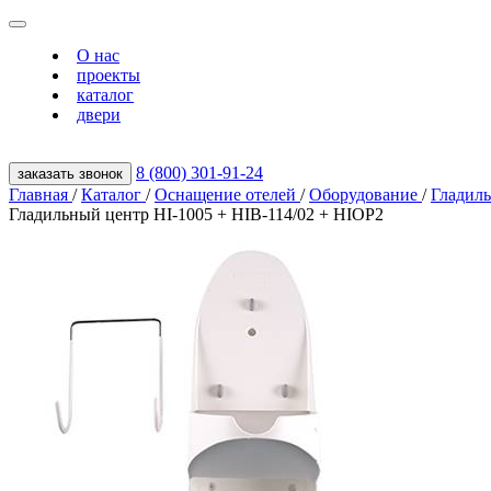
О нас
проекты
каталог
двери
8 (800) 301‑91‑24
заказать звонок
Главная
/
Каталог
/
Оснащение отелей
/
Оборудование
/
Гладил
Гладильный центр HI-1005 + HIB-114/02 + HIOP2