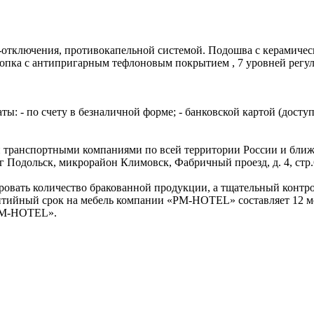
о-отключения, противокапельной системой. Подошва с керамиче
хлопка с антипригарным тефлоновым покрытием , 7 уровней регул
: - по счету в безналичной форме; - банковской картой (доступ
 транспортными компаниями по всей территории России и ближне
уг Подольск, микрорайон Климовск, Фабричный проезд, д. 4, стр.
ровать количество бракованной продукции, а тщательный контро
нтийный срок на мебель компании «PM-HOTEL» составляет 12 ме
«PM-HOTEL».