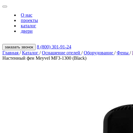
О нас
проекты
каталог
двери
8 (800) 301‑91‑24
заказать звонок
Главная
/
Каталог
/
Оснащение отелей
/
Оборудование
/
Фены
/
Настенный фен Meyvel MF3-1300 (Black)