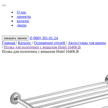
О нас
проекты
каталог
двери
8 (800) 301‑91‑24
заказать звонок
Главная
/
Каталог
/
Оснащение отелей
/
Аксессуары для ванны
/
Полка для полотенец с вешалом Hotel 16406.B
Полка для полотенец с вешалом Hotel 16406.B