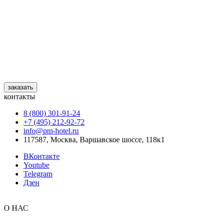
заказать
контакты
8 (800) 301‑91‑24
+7 (495) 212‑92‑72
info@pm-hotel.ru
117587, Москва, Варшавское шоссе, 118к1
ВКонтакте
Youtube
Telegram
Дзен
О НАС