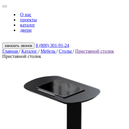
О нас
проекты
каталог
двери
8 (800) 301‑91‑24
заказать звонок
Главная
/
Каталог
/
Мебель
/
Столы
/
Приставной столик
Приставной столик