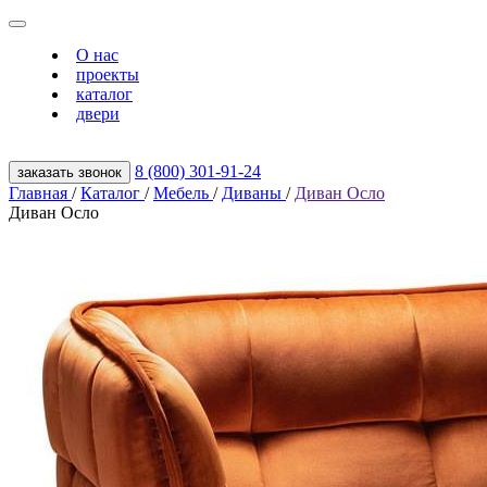
О нас
проекты
каталог
двери
8 (800) 301‑91‑24
заказать звонок
Главная
/
Каталог
/
Мебель
/
Диваны
/
Диван Осло
Диван Осло