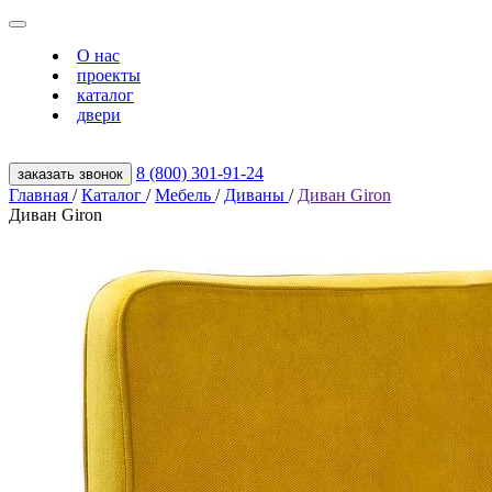
О нас
проекты
каталог
двери
8 (800) 301‑91‑24
заказать звонок
Главная
/
Каталог
/
Мебель
/
Диваны
/
Диван Giron
Диван Giron