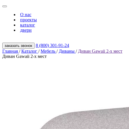
О нас
проекты
каталог
двери
8 (800) 301‑91‑24
заказать звонок
Главная
/
Каталог
/
Мебель
/
Диваны
/
Диван Gawaii 2-х мест
Диван Gawaii 2-х мест