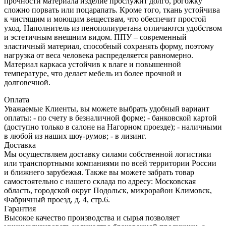
прочности материала изделие прослужит долго, рогожку
сложно порвать или поцарапать. Кроме того, ткань устойчива
к чистящим и моющим веществам, что обеспечит простой
уход. Наполнитель из пенополиуретана отличаются удобством
и эстетичным внешним видом. ППУ – современный
эластичный материал, способный сохранять форму, поэтому
нагрузка от веса человека распределяется равномерно.
Материал каркаса устойчив к влаге и повышенной
температуре, что делает мебель из более прочной и
долговечной.
Оплата
Уважаемые Клиенты, вы можете выбрать удобный вариант
оплаты: - по счету в безналичной форме; - банковской картой
(доступно только в салоне на Нагорном проезде); - наличными
в любой из наших шоу-румов; - в лизинг.
Доставка
Мы осуществляем доставку силами собственной логистики
или транспортными компаниями по всей территории России
и ближнего зарубежья. Также вы можете забрать товар
самостоятельно с нашего склада по адресу: Московская
область, городcкой округ Подольск, микрорайон Климовск,
Фабричный проезд, д. 4, стр.6.
Гарантия
Высокое качество производства и сырья позволяет