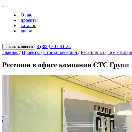
О нас
проекты
каталог
двери
8 (800) 301‑91‑24
заказать звонок
Главная
/
Проекты
/
Стойки ресепшн
/
Ресепшн в офисе компа
Ресепшн в офисе компании СТС Групп