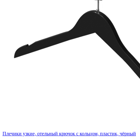
Плечики узкие, отельный крючок с кольцом, пластик, чёрный