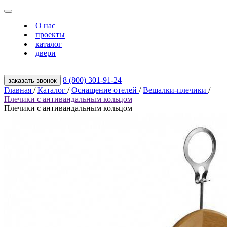
О нас
проекты
каталог
двери
8 (800) 301‑91‑24
заказать звонок
Главная
/
Каталог
/
Оснащение отелей
/
Вешалки-плечики
/
Плечики с антивандальным кольцом
Плечики с антивандальным кольцом