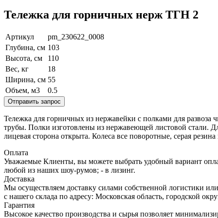
Тележка для горничных нерж ТГН 2
Артикул
pm_230622_0008
Глубина, см
103
Высота, см
110
Вес, кг
18
Ширина, см
55
Объем, м3
0.5
Отправить запрос
Тележка для горничных из нержавейки с полками для развоза чи
трубы. Полки изготовлены из нержавеющей листовой стали. Дли
лицевая сторона открыта. Колеса все поворотные, серая резина 
Оплата
Уважаемые Клиенты, вы можете выбрать удобный вариант оплаты
любой из наших шоу-румов; - в лизинг.
Доставка
Мы осуществляем доставку силами собственной логистики или
с нашего склада по адресу: Московская область, городcкой окр
Гарантия
Высокое качество производства и сырья позволяет минимализи