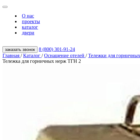
О нас
проекты
каталог
двери
8 (800) 301‑91‑24
заказать звонок
Главная
/
Каталог
/
Оснащение отелей
/
Тележки для горничны
Тележка для горничных нерж ТГН 2