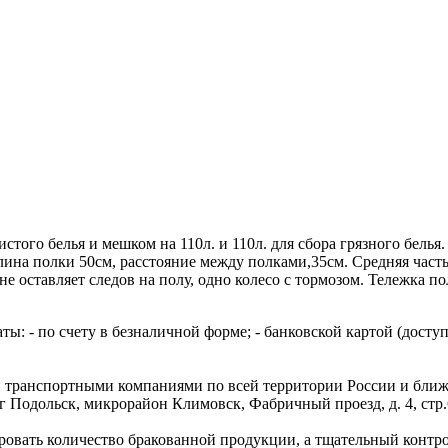
стого белья и мешком на 110л. и 110л. для сбора грязного бель
на полки 50см, расстояние между полками,35см. Средняя часть 
не оставляет следов на полу, одно колесо с тормозом. Тележка п
: - по счету в безналичной форме; - банковской картой (доступ
 транспортными компаниями по всей территории России и ближне
уг Подольск, микрорайон Климовск, Фабричный проезд, д. 4, стр.
ровать количество бракованной продукции, а тщательный контро