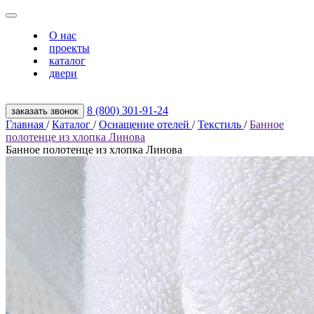
О нас
проекты
каталог
двери
8 (800) 301‑91‑24
заказать звонок
Главная
/
Каталог
/
Оснащение отелей
/
Текстиль
/
Банное
полотенце из хлопка Линова
Банное полотенце из хлопка Линова