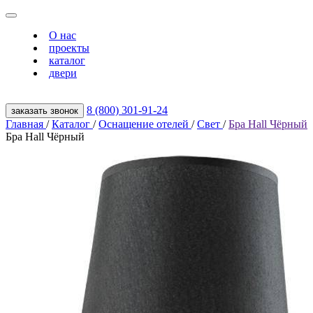
О нас
проекты
каталог
двери
8 (800) 301‑91‑24
заказать звонок
Главная
/
Каталог
/
Оснащение отелей
/
Свет
/
Бра Hall Чёрный
Бра Hall Чёрный