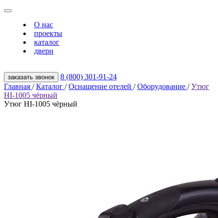
О нас
проекты
каталог
двери
8 (800) 301‑91‑24
заказать звонок
Главная
/
Каталог
/
Оснащение отелей
/
Оборудование
/
Утюг
HI-1005 чёрный
Утюг HI-1005 чёрный