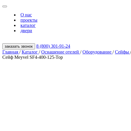
О нас
проекты
каталог
двери
8 (800) 301‑91‑24
заказать звонок
Главная
/
Каталог
/
Оснащение отелей
/
Оборудование
/
Сейфы
Сейф Meyvel SF4-400-125-Top