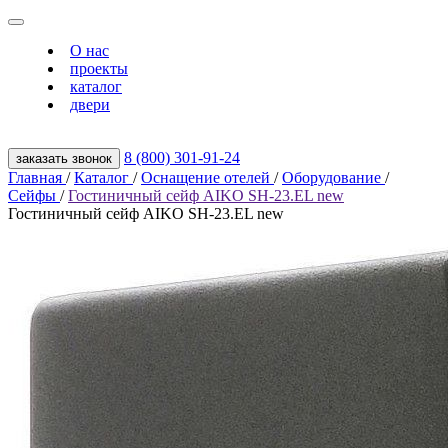
О нас
проекты
каталог
двери
8 (800) 301‑91‑24
заказать звонок
Главная
/
Каталог
/
Оснащение отелей
/
Оборудование
/
Сейфы
/
Гостиничный сейф AIKO SH-23.EL new
Гостиничный сейф AIKO SH-23.EL new