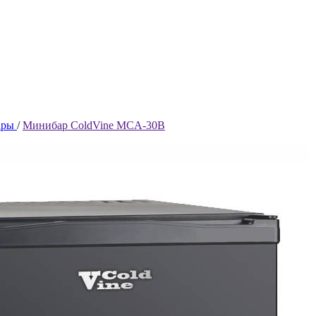
ары
/
Минибар ColdVine MCA-30B