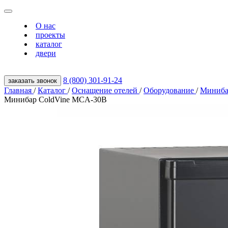
О нас
проекты
каталог
двери
8 (800) 301‑91‑24
заказать звонок
Главная
/
Каталог
/
Оснащение отелей
/
Оборудование
/
Миниб
Минибар ColdVine MCA-30B