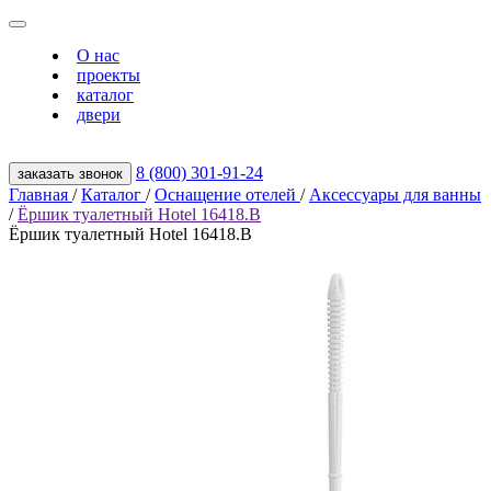
О нас
проекты
каталог
двери
8 (800) 301‑91‑24
заказать звонок
Главная
/
Каталог
/
Оснащение отелей
/
Аксессуары для ванны
/
Ёршик туалетный Hotel 16418.B
Ёршик туалетный Hotel 16418.B