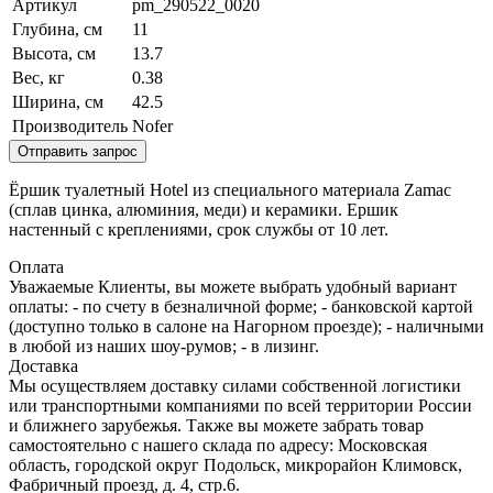
Артикул
pm_290522_0020
Глубина, см
11
Высота, см
13.7
Вес, кг
0.38
Ширина, см
42.5
Производитель
Nofer
Отправить запрос
Ёршик туалетный Hotel из специального материала Zamac
(сплав цинка, алюминия, меди) и керамики. Ершик
настенный с креплениями, срок службы от 10 лет.
Оплата
Уважаемые Клиенты, вы можете выбрать удобный вариант
оплаты: - по счету в безналичной форме; - банковской картой
(доступно только в салоне на Нагорном проезде); - наличными
в любой из наших шоу-румов; - в лизинг.
Доставка
Мы осуществляем доставку силами собственной логистики
или транспортными компаниями по всей территории России
и ближнего зарубежья. Также вы можете забрать товар
самостоятельно с нашего склада по адресу: Московская
область, городcкой округ Подольск, микрорайон Климовск,
Фабричный проезд, д. 4, стр.6.