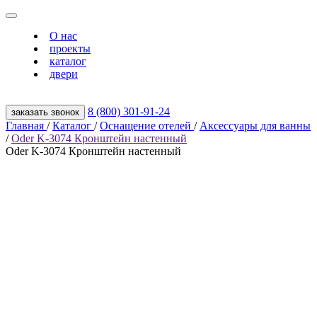
О нас
проекты
каталог
двери
8 (800) 301‑91‑24
заказать звонок
Главная
/
Каталог
/
Оснащение отелей
/
Аксессуары для ванны
/
Oder K-3074 Кронштейн настенный
Oder K-3074 Кронштейн настенный