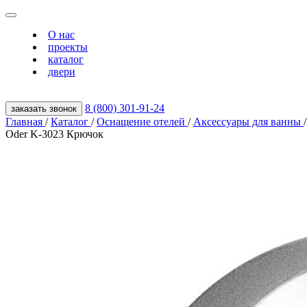
О нас
проекты
каталог
двери
8 (800) 301‑91‑24
заказать звонок
Главная
/
Каталог
/
Оснащение отелей
/
Аксессуары для ванны
/
Oder K-3023 Крючок