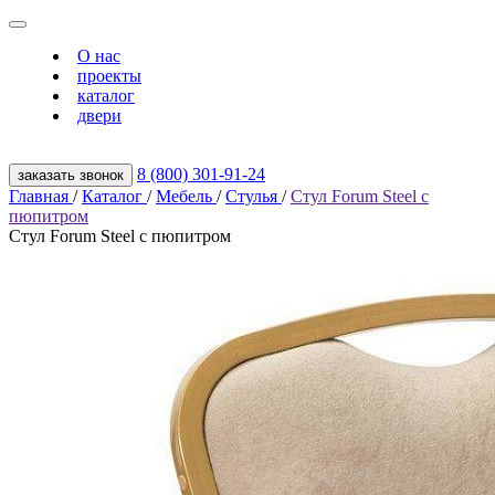
О нас
проекты
каталог
двери
8 (800) 301‑91‑24
заказать звонок
Главная
/
Каталог
/
Мебель
/
Стулья
/
Стул Forum Steel с
пюпитром
Стул Forum Steel с пюпитром