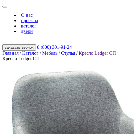
О нас
проекты
каталог
двери
8 (800) 301‑91‑24
заказать звонок
Главная
/
Каталог
/
Мебель
/
Стулья
/
Кресло Ledger СП
Кресло Ledger СП