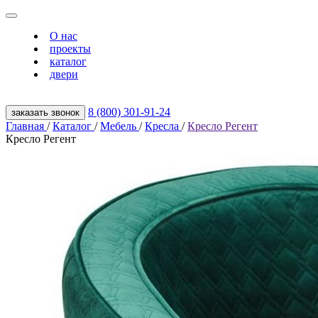
О нас
проекты
каталог
двери
8 (800) 301‑91‑24
заказать звонок
Главная
/
Каталог
/
Мебель
/
Кресла
/
Кресло Регент
Кресло Регент