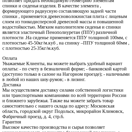
позволяет придать необходимую геометрию элементам
спинки и сиденья изделия. В качестве элемента ,
формирующего радиусную составляющую задней части
спинки , применяется древесноволокнистая плита с лицевым
слоем из тонкодисперсной древесной массы и повышенной
водостойкостью. Мягким наполнителем сиденья и спинки
является эластичный Пенополиуретан (ППУ) различной
плотности .На сиденье применяется ППУ толщиной 100мм, с
плотностью 45-50кг/м.куб , на спинку –ППУ толщиной 60мм ,
с плотностью 25-35кг/м.куб.
Оплата
Уважаемые Клиенты, вы можете выбрать удобный вариант
оплаты: - по счету в безналичной форме; - банковской картой
(доступно только в салоне на Нагорном проезде); - наличными
в любой из наших шоу-румов; - в лизинг.
Доставка
Мы осуществляем доставку силами собственной логистики
или транспортными компаниями по всей территории России
и ближнего зарубежья. Также вы можете забрать товар
самостоятельно с нашего склада по адресу: Московская
область, городcкой округ Подольск, микрорайон Климовск,
Фабричный проезд, д. 4, стр.6.
Гарантия
Высокое качество производства и сырья позволяет