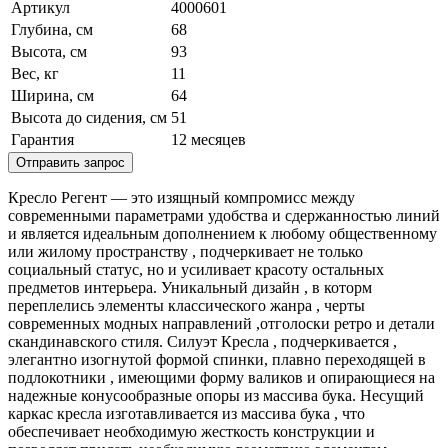
Артикул
4000601
Глубина, см
68
Высота, см
93
Вес, кг
11
Ширина, см
64
Высота до сидения, см
51
Гарантия
12 месяцев
Отправить запрос
Кресло Регент — это изящный компромисс между
современными параметрами удобства и сдержанностью линий
и является идеальным дополнением к любому общественному
или жилому пространству , подчеркивает не только
социальный статус, но и усиливает красоту остальных
предметов интерьера. Уникальный дизайн , в которм
переплелись элементы классического жанра , черты
современных модных направлений ,отголоски ретро и детали
скандинавского стиля. Силуэт Кресла , подчеркивается ,
элегантно изогнутой формой спинки, плавно переходящей в
подлокотники , имеющими форму валиков и опирающиеся на
надежные конусообразные опоры из массива бука. Несущий
каркас кресла изготавливается из массива бука , что
обеспечивает необходимую жесткость конструкции и