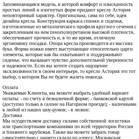
Запоминающаяся модель, в которой комфорт и изысканность
простых линий и изогнутых форм придают креслу Астория
неповторимый характер. Оригинальна, сама по себе, идея
дизайна кресла. Конструкция каркаса спинки и сиденья,
изготовленные из металлического профиля круглого сечения с
закрепленным на нем пенополиуретаном высокой плотности,
обеспечивают прочность и, в то же время, отличную
эргономику посадки. Опора кресла производится из массива
бука. Форма ножки имеет выступающие относительно царги
элементы, которые как бы охватывают и поддерживают
сиденье, что вызывает чувство дополнительной уверенности
и надежности. Если вы хотите создать ощущение
эксклюзивности в своем интерьере, то кресло Астория это тот
выбор, о котором Вы не будете жалеть никогда.
Оплата
Уважаемые Клиенты, вы можете выбрать удобный вариант
оплаты: - по счету в безналичной форме; - банковской картой
(доступно только в салоне на Нагорном проезде); - наличными
в любой из наших шоу-румов; - в лизинг.
Доставка
Мы осуществляем доставку силами собственной логистики
или транспортными компаниями по всей территории России
и ближнего зарубежья. Также вы можете забрать товар
самостоятельно с нашего склада по адресу: Московская