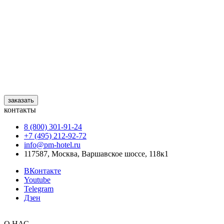
заказать
контакты
8 (800) 301‑91‑24
+7 (495) 212‑92‑72
info@pm-hotel.ru
117587, Москва, Варшавское шоссе, 118к1
ВКонтакте
Youtube
Telegram
Дзен
О НАС