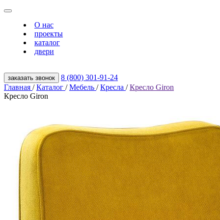
О нас
проекты
каталог
двери
8 (800) 301‑91‑24
заказать звонок
Главная
/
Каталог
/
Мебель
/
Кресла
/
Кресло Giron
Кресло Giron