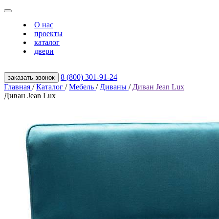
О нас
проекты
каталог
двери
8 (800) 301‑91‑24
заказать звонок
Главная
/
Каталог
/
Мебель
/
Диваны
/
Диван Jean Lux
Диван Jean Lux