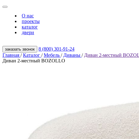
О нас
проекты
каталог
двери
8 (800) 301‑91‑24
заказать звонок
Главная
/
Каталог
/
Мебель
/
Диваны
/
Диван 2-местный BOZO
Диван 2-местный BOZOLLO