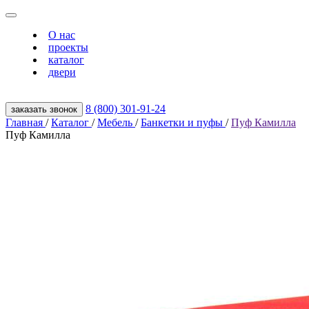
О нас
проекты
каталог
двери
8 (800) 301‑91‑24
заказать звонок
Главная
/
Каталог
/
Мебель
/
Банкетки и пуфы
/
Пуф Камилла
Пуф Камилла