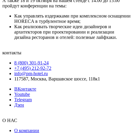
А также 18 и 19 октября на нашем стенде с 14.00 до 15.00
пройдут конференции на темы:
Как управлять издержками при комплексном оснащении
HORECA в турбулентное время;
Как реализовать творческие идеи дизайнеров и
архитекторов при проектировании и реализации
дизайна ресторанов и отелей: полезные лайфхаки.
контакты
8 (800) 301‑91‑24
+7 (495) 212‑92‑72
info@pm-hotel.ru
117587, Москва, Варшавское шоссе, 118к1
ВКонтакте
Youtube
Telegram
Дзен
О НАС
О компании