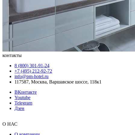
контакты
8 (800) 301‑91‑24
+7 (495) 212‑92‑72
info@pm-hotel.ru
117587, Москва, Варшавское шоссе, 118к1
ВКонтакте
Youtube
Telegram
Дзен
О НАС
О компании