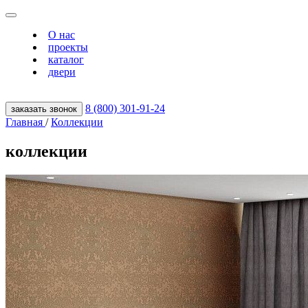
О нас
проекты
каталог
двери
8 (800) 301‑91‑24
заказать звонок
Главная
/
Коллекции
коллекции