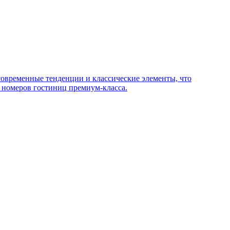
 современные тенденции и классические элементы, что
 номеров гостиниц премиум-класса.