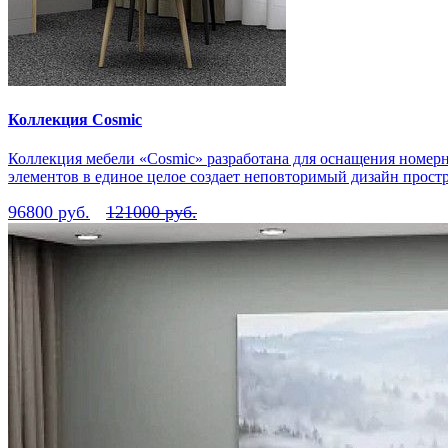
Коллекция Cosmic
Коллекция мебели «Cosmic» разработана для оснащения номер
элементов в единое целое создает неповторимый дизайн простр
96800 руб.
121000 руб.