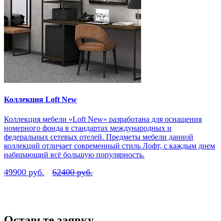
Коллекция Loft New
Коллекция мебели «Loft New» разработана для оснащения
номерного фонда в стандартах международных и
федеральных сетевых отелей. Предметы мебели данной
коллекций отличает современный стиль Лофт, с каждым днем
набирающий всё большую популярность.
49900 руб.
62400 руб.
Оставьте заявку