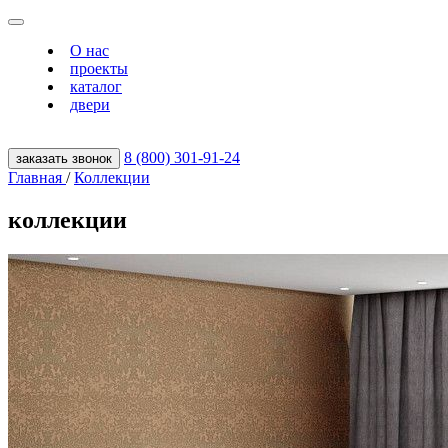
О нас
проекты
каталог
двери
8 (800) 301‑91‑24
заказать звонок
Главная
/
Коллекции
коллекции