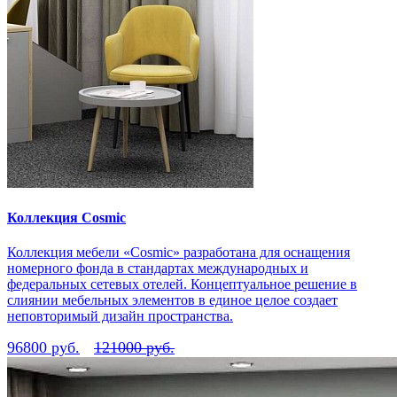
Коллекция Cosmic
Коллекция мебели «Cosmic» разработана для оснащения
номерного фонда в стандартах международных и
федеральных сетевых отелей. Концептуальное решение в
слиянии мебельных элементов в единое целое создает
неповторимый дизайн пространства.
96800 руб.
121000 руб.