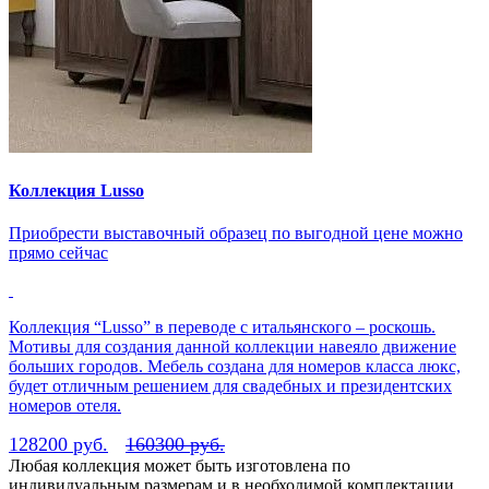
Коллекция Lusso
Приобрести выставочный образец по выгодной цене можно
прямо сейчас
Коллекция “Lusso” в переводе с итальянского – роскошь.
Мотивы для создания данной коллекции навеяло движение
больших городов. Мебель создана для номеров класса люкс,
будет отличным решением для свадебных и президентских
номеров отеля.
128200 руб.
160300 руб.
Любая коллекция может быть изготовлена по
индивидуальным размерам и в необходимой комплектации,