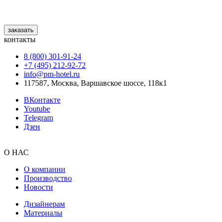
заказать
контакты
8 (800) 301‑91‑24
+7 (495) 212‑92‑72
info@pm-hotel.ru
117587, Москва, Варшавское шоссе, 118к1
ВКонтакте
Youtube
Telegram
Дзен
О НАС
О компании
Производство
Новости
Дизайнерам
Материалы