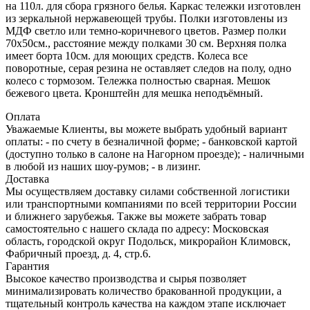
на 110л. для сбора грязного белья. Каркас тележки изготовлен
из зеркальной нержавеющей трубы. Полки изготовлены из
МДФ светло или темно-коричневого цветов. Размер полки
70х50см., расстояние между полками 30 см. Верхняя полка
имеет борта 10см. для моющих средств. Колеса все
поворотные, серая резина не оставляет следов на полу, одно
колесо с тормозом. Тележка полностью сварная. Мешок
бежевого цвета. Кронштейн для мешка неподъёмный.
Оплата
Уважаемые Клиенты, вы можете выбрать удобный вариант
оплаты: - по счету в безналичной форме; - банковской картой
(доступно только в салоне на Нагорном проезде); - наличными
в любой из наших шоу-румов; - в лизинг.
Доставка
Мы осуществляем доставку силами собственной логистики
или транспортными компаниями по всей территории России
и ближнего зарубежья. Также вы можете забрать товар
самостоятельно с нашего склада по адресу: Московская
область, городcкой округ Подольск, микрорайон Климовск,
Фабричный проезд, д. 4, стр.6.
Гарантия
Высокое качество производства и сырья позволяет
минимализировать количество бракованной продукции, а
тщательный контроль качества на каждом этапе исключает