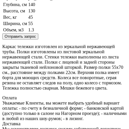
Глубина, см
140
Высота, см
130
Вес, кг
45
Ширина, см
55
Объем, м3
1.3
Отправить запрос
Каркас тележки изготовлен из зеркальной нержавеющей
трубы. Полки изготовлены из листовой зеркальной
нержавеющей стали. Стенки тележки выполнены из листа
нержавеющей стали. Полки с лицевой и задней стороны
закрыты тканевой нейлоновой шторкой. Размер полки 55х70
см., расстояние между полками 22см. Верхняя полка имеет
борта для моющих средств. Колеса все поворотные, серая
резина не оставляет следов на полу, одно колесо с тормозом.
Тележка полностью сварная. Мешки бежевого цвета.
Оплата
Уважаемые Клиенты, вы можете выбрать удобный вариант
оплаты: - по счету в безналичной форме; - банковской картой
(доступно только в салоне на Нагорном проезде); - наличными
в любой из наших шоу-румов; - в лизинг.
Доставка
Мы осуществляем доставку силами собственной логистики