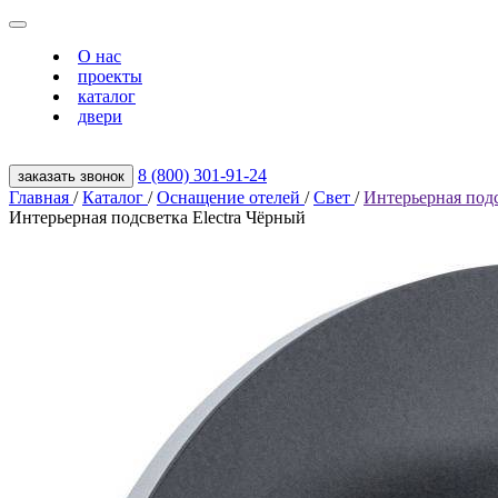
О нас
проекты
каталог
двери
8 (800) 301‑91‑24
заказать звонок
Главная
/
Каталог
/
Оснащение отелей
/
Свет
/
Интерьерная подс
Интерьерная подсветка Electra Чёрный