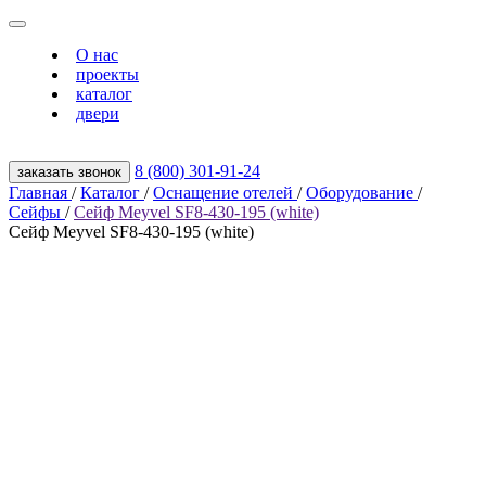
О нас
проекты
каталог
двери
8 (800) 301‑91‑24
заказать звонок
Главная
/
Каталог
/
Оснащение отелей
/
Оборудование
/
Сейфы
/
Сейф Meyvel SF8-430-195 (white)
Сейф Meyvel SF8-430-195 (white)