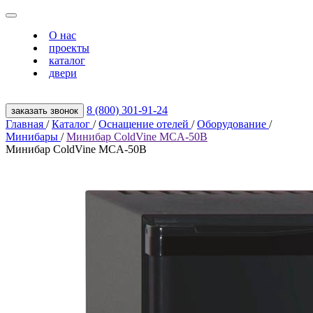
О нас
проекты
каталог
двери
8 (800) 301‑91‑24
заказать звонок
Главная
/
Каталог
/
Оснащение отелей
/
Оборудование
/
Минибары
/
Минибар ColdVine MCA-50B
Минибар ColdVine MCA-50B