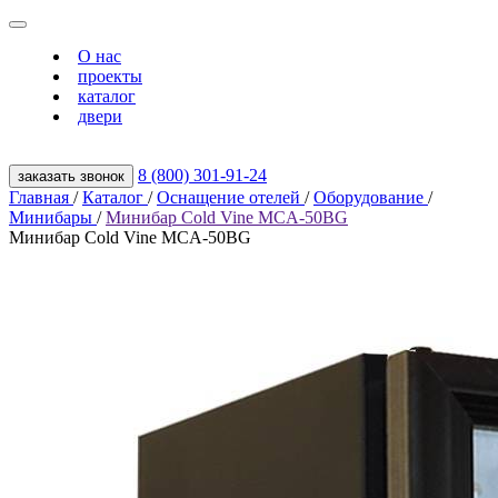
О нас
проекты
каталог
двери
8 (800) 301‑91‑24
заказать звонок
Главная
/
Каталог
/
Оснащение отелей
/
Оборудование
/
Минибары
/
Минибар Cold Vine MCA-50BG
Минибар Cold Vine MCA-50BG