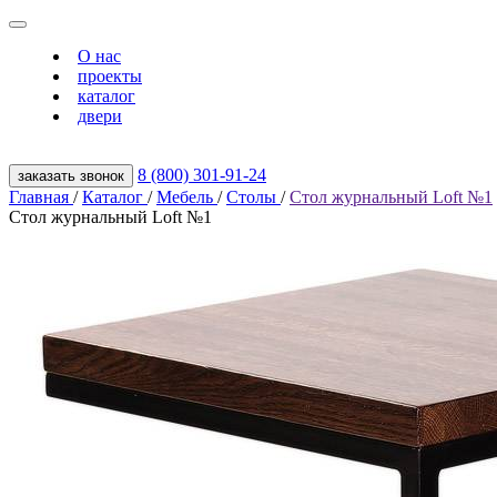
О нас
проекты
каталог
двери
8 (800) 301‑91‑24
заказать звонок
Главная
/
Каталог
/
Мебель
/
Столы
/
Стол журнальный Loft №1
Стол журнальный Loft №1