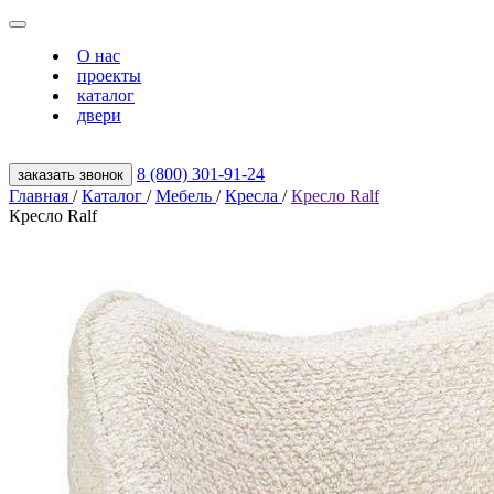
О нас
проекты
каталог
двери
8 (800) 301‑91‑24
заказать звонок
Главная
/
Каталог
/
Мебель
/
Кресла
/
Кресло Ralf
Кресло Ralf