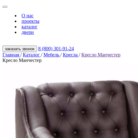
О нас
проекты
каталог
двери
8 (800) 301‑91‑24
заказать звонок
Главная
/
Каталог
/
Мебель
/
Кресла
/
Кресло Манчестер
Кресло Манчестер