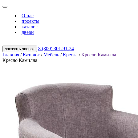
О нас
проекты
каталог
двери
8 (800) 301‑91‑24
заказать звонок
Главная
/
Каталог
/
Мебель
/
Кресла
/
Кресло Камилла
Кресло Камилла