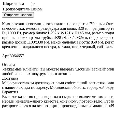
Ширина, см
40
Производитель
Elision
Отправить запрос
Комплектация гостиничного гладильного центра "Черный Океан"
самоочистка, емкость резервуара для воды: 320 мл., регулятор 
Гц 1000 Вт, размер блока: L292 x W121 x H145 мм, размер под
прочные ножки рамы трубы: Ф28 / Ф28 / Ф32мм, гладкие края с
размер доски: 1100x330 мм, максимальная высота: 850 мм, рег
крепления гладильного центра, металл, цвет: черный, габариты
Арт.8064657
Оплата
Уважаемые Клиенты, вы можете выбрать удобный вариант оплаты
любой из наших шоу-румов; - в лизинг.
Доставка
Мы осуществляем доставку силами собственной логистики или
с нашего склада по адресу: Московская область, городcкой окр
Гарантия
Высокое качество производства и сырья позволяет минимализи
мебели ненадлежащего качества конечному потребителю. Гара
распространятся на все позиции, произведенные компанией 