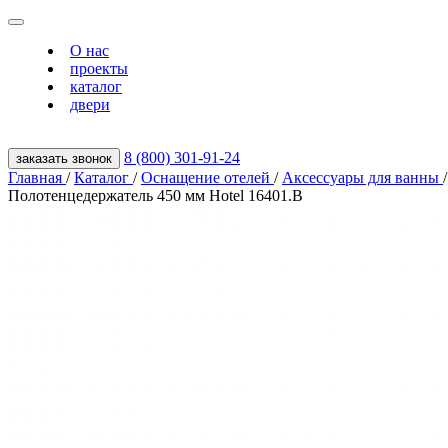
О нас
проекты
каталог
двери
8 (800) 301‑91‑24
заказать звонок
Главная
/
Каталог
/
Оснащение отелей
/
Аксессуары для ванны
/
Полотенцедержатель 450 мм Hotel 16401.B